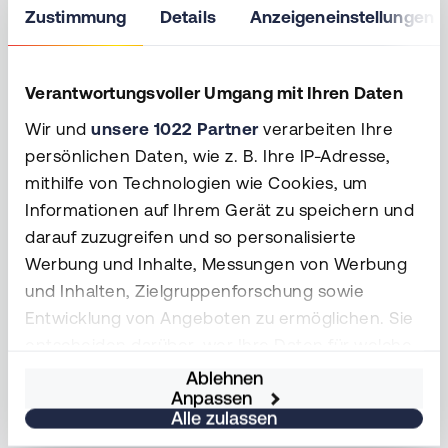
Zustimmung
Details
Anzeigeneinstellungen
Verantwortungsvoller Umgang mit Ihren Daten
Stephan Sequens ist neuer
Wir und
unsere 1022 Partner
verarbeiten Ihre
Geschäftsführer der DeRZ-
persönlichen Daten, wie z. B. Ihre IP-Adresse,
Services
mithilfe von Technologien wie Cookies, um
Informationen auf Ihrem Gerät zu speichern und
darauf zuzugreifen und so personalisierte
01.06.2024
Werbung und Inhalte, Messungen von Werbung
und Inhalten, Zielgruppenforschung sowie
Entwicklung von Angeboten zu ermöglichen. Sie
entscheiden darüber, wer Ihre Daten für welche
Zwecke nutzt. Sie können Ihre Einwilligung
Ablehnen
Anpassen
jederzeit über die Cookie-Erklärung oder durch
Alle zulassen
Klicken auf das Privacy Trigger Symbol ändern