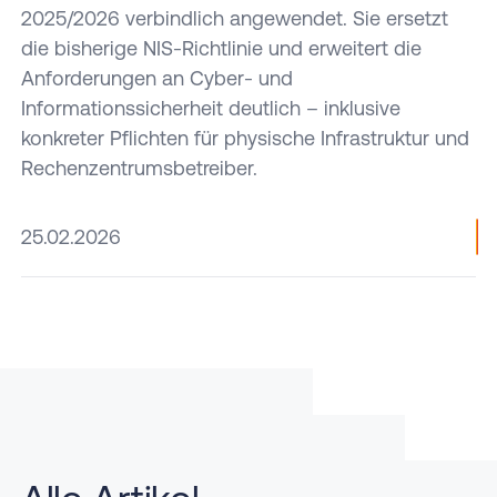
Betreiber
unterstützen
2025/2026 verbindlich angewendet. Sie ersetzt
von
bei der
die bisherige NIS-Richtlinie und erweitert die
Rechenzentren
Planung
Anforderungen an Cyber- und
von der
von
Informationssicherheit deutlich – inklusive
Vorbereitung
Rechenzentren.
konkreter Pflichten für physische Infrastruktur und
bis zum
Rechenzentrumsbetreiber.
Audit.
25.02.2026