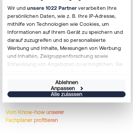
gewerkeübergreifenden Testläufen
ist für uns in
Wir und
unsere 1022 Partner
verarbeiten Ihre
komplexen Projekten obligatorisch und dient einer
persönlichen Daten, wie z. B. Ihre IP-Adresse,
frühzeitigen
Identifizierung von Schwachstellen
,
mithilfe von Technologien wie Cookies, um
die in einem regulären Rechenzentrumsbetrieb
Informationen auf Ihrem Gerät zu speichern und
nicht mehr existieren dürfen.
darauf zuzugreifen und so personalisierte
Werbung und Inhalte, Messungen von Werbung
und Inhalten, Zielgruppenforschung sowie
Entwicklung von Angeboten zu ermöglichen. Sie
entscheiden darüber, wer Ihre Daten für welche
Zwecke nutzt. Sie können Ihre Einwilligung
Ablehnen
Anpassen
jederzeit über die Cookie-Erklärung oder durch
Alle zulassen
Klicken auf das Privacy Trigger Symbol ändern
oder widerrufen
Vom Know-how unserer
Fachplaner profitieren
Wenn Sie es erlauben, würden wir auch gerne:
Informationen über Ihre geografische Lage