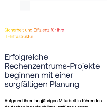
Betreiber
unterstützen
von
bei der
Rechenzentren
Planung
von der
von
Vorbereitung
Rechenzentren.
Sicherheit und Effizienz für Ihre
bis zum
Audit.
IT-Infrastruktur
Erfolgreiche
Rechenzentrums-Projekte
beginnen mit einer
sorgfältigen Planung
Aufgrund ihrer langjährigen Mitarbeit in führenden