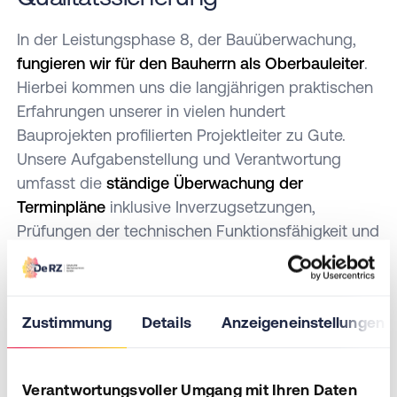
In der Leistungsphase 8, der Bauüberwachung,
fungieren wir für den Bauherrn als Oberbauleiter
.
Hierbei kommen uns die langjährigen praktischen
Erfahrungen unserer in vielen hundert
Bauprojekten profilierten Projektleiter zu Gute.
Unsere Aufgabenstellung und Verantwortung
umfasst die
ständige Überwachung der
Terminpläne
inklusive Inverzugsetzungen,
Prüfungen der technischen Funktionsfähigkeit und
ständige
Soll-Ist-Vergleiche
zur Plankosten bzw.
Kostenkontrolle.
Zudem wirken wir bei der Rechnungsprüfung und
Zustimmung
Details
Anzeigeneinstellungen
der Erstellung von Aufmaßen mit und
unterstützen bei den behördlichen Abnahmen. Die
Verantwortungsvoller Umgang mit Ihren Daten
Begleitung und aktive Durchführung von