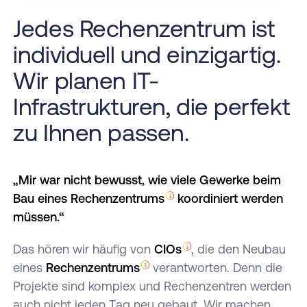
erfassen, welche bis auf einige Meter genau
Jedes Rechenzentrum ist
sein können
Ihr Gerät durch aktives Scannen nach
individuell und einzigartig.
bestimmten Merkmalen (Fingerprinting)
Wir planen IT-
identifizieren
Infrastrukturen, die perfekt
Erfahren Sie mehr darüber, wie Ihre persönlichen
Daten verarbeitet werden, und legen Sie Ihre
zu Ihnen passen.
Präferenzen im
Abschnitt Einzelheiten
fest.
„Mir war nicht bewusst, wie viele Gewerke beim
Wir verwenden Cookies auf unserer Website.
Bau eines
Rechenzentrums
koordiniert werden
Einige von ihnen sind essenziell, andere helfen
müssen.“
uns dabei, die Website und Ihre Erfahrung zu
verbessern. Sie können Ihre Zustimmung
Das hören wir häufig von
CIOs
, die den Neubau
jederzeit widerrufen.
eines
Rechenzentrums
verantworten. Denn die
Projekte sind komplex und Rechenzentren werden
auch nicht jeden Tag neu gebaut. Wir machen