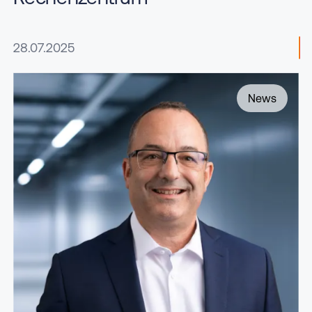
identifizieren
Erfahren Sie mehr darüber, wie Ihre persönlichen
28.07.2025
Daten verarbeitet werden, und legen Sie Ihre
Präferenzen im
Abschnitt Einzelheiten
fest.
News
Wir verwenden Cookies auf unserer Website.
Einige von ihnen sind essenziell, andere helfen
uns dabei, die Website und Ihre Erfahrung zu
verbessern. Sie können Ihre Zustimmung
jederzeit widerrufen.