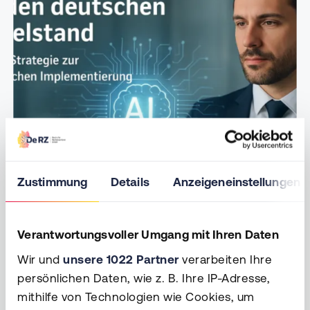
Zustimmung
Details
Anzeigeneinstellungen
Verantwortungsvoller Umgang mit Ihren Daten
Wir und
unsere 1022 Partner
verarbeiten Ihre
Künstliche Intelligenz im
persönlichen Daten, wie z. B. Ihre IP-Adresse,
Mittelstand: Leitfaden für
mithilfe von Technologien wie Cookies, um
erfolgreiche KI-Implementierung