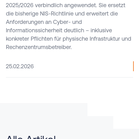
Betreiber
unterstützen
2025/2026 verbindlich angewendet. Sie ersetzt
von
bei der
die bisherige NIS-Richtlinie und erweitert die
Rechenzentren
Planung
Anforderungen an Cyber- und
von der
von
Informationssicherheit deutlich – inklusive
Vorbereitung
Rechenzentren.
konkreter Pflichten für physische Infrastruktur und
bis zum
Rechenzentrumsbetreiber.
Audit.
25.02.2026