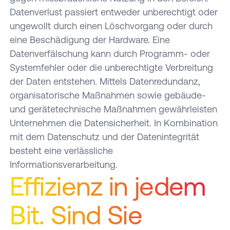
DGUV
Experten.
für Ihr
der
komplexer
Basis für
Rechenzentren
Rechenzentr
Servicepakete
Datenverlust passiert entweder unberechtigt oder
Vorschrift
Unternehmen.
Gesetzgebung
Prozess,
einen
Reinigung
USV-
für den
Die
Überprüfen
3. Denn
ungewollt durch einen Löschvorgang oder durch
Nutzen
an die
bei dem
sicheren
von
Wartung
RZ-
Zertifizierung
Sie die
Ihre
Sie das
Effizienz
eine Beschädigung der Hardware. Eine
sich viele
Rechenzentren
und
und
Betrieb
eines
Wirtschaftlichk
Pflicht ist
Potenzial
Ihres
Facetten
Lifecycle
Datenverfälschung kann durch Programm- oder
nachhaltigen
Stabilität,
Data
Ihrer IT-
unsere
Künstlicher
Rechenzentru
Managemen
zu einem
Betrieb.
Systemfehler oder die unberechtigte Verbreitung
Sicherheit
Centers
Infrastruktur
Aufgabe.
Intelligenz
unternehmensspezifischen
Maximale
der Daten entstehen. Mittels Datenredundanz,
und
bietet ein
und
– gezielt
planerischen
Verfügbarkeit
organisatorische Maßnahmen sowie gebäude-
Langlebigkeit
Plus an
gewinnen
und
Gesamtbild
für Ihre
für IT-
und gerätetechnische Maßnahmen gewährleisten
Sicherheit
Sie einen
passgenau.
zusammenfügen
kritische
Infrastrukturen.
Unternehmen die Datensicherheit. In Kombination
und
transparenten
müssen.
Infrastruktur
Verfügbarkeit
Überblick
mit dem Datenschutz und der Datenintegrität
Wichtig
– mit
über die
besteht eine verlässliche
ist daher
Brief und
Kosten
eine
Informationsverarbeitung.
Siegel.
Ihres
sorgfältige
Effizienz in jedem
Wir
Rechenzentrum
Planung
begleiten
und
Bit. Sind Sie
und
Vorbereitung.
unterstützen
Wir