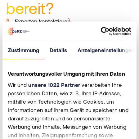
bereit?
Betreiber
unterstützen
von
bei der
Rechenzentren
Planung
Experten kontaktieren
von der
von
Vorbereitung
Rechenzentren.
bis zum
Audit.
Zustimmung
Details
Anzeigeneinstellungen
Verantwortungsvoller Umgang mit Ihren Daten
Wir und
unsere 1022 Partner
verarbeiten Ihre
persönlichen Daten, wie z. B. Ihre IP-Adresse,
mithilfe von Technologien wie Cookies, um
Informationen auf Ihrem Gerät zu speichern und
darauf zuzugreifen und so personalisierte
+49 271 222 951 0
Werbung und Inhalte, Messungen von Werbung
info@deutsche-rz.com
und Inhalten, Zielgruppenforschung sowie