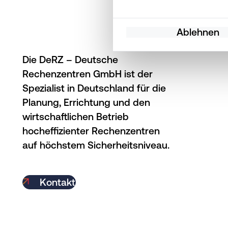
Wenn Sie es erlauben, w
Ablehnen
Informationen über 
Ihr Gerät durch akti
Die DeRZ – Deutsche
Erfahren Sie mehr darübe
Rechenzentren GmbH ist der
Präferenzen im
Abschnit
Spezialist in Deutschland für die
Planung, Errichtung und den
Wir verwenden Cookies au
wirtschaftlichen Betrieb
die Website und Ihre Erf
hocheffizienter Rechenzentren
auf höchstem Sicherheitsniveau.
Kontakt