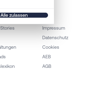
Alle zulassen
 Meter genau sein können
) identifizieren
Stories
Impressum
 legen Sie Ihre
Datenschutz
altungen
Cookies
dere helfen uns dabei,
zeit widerrufen.
ads
AEB
lexikon
AGB