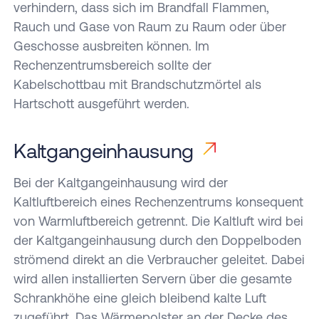
Betreiber
verhindern, dass sich im Brandfall Flammen,
unterstützen
von
Rauch und Gase von Raum zu Raum oder über
bei der
Rechenzentren
Planung
Geschosse ausbreiten können. Im
von der
von
Rechenzentrumsbereich sollte der
Vorbereitung
Rechenzentren.
Kabelschottbau mit Brandschutzmörtel als
bis zum
Hartschott ausgeführt werden.
Audit.
Kaltgangeinhausung
Bei der Kaltgangeinhausung wird der
Kaltluftbereich eines Rechenzentrums konsequent
von Warmluftbereich getrennt. Die Kaltluft wird bei
der Kaltgangeinhausung durch den Doppelboden
strömend direkt an die Verbraucher geleitet. Dabei
wird allen installierten Servern über die gesamte
Schrankhöhe eine gleich bleibend kalte Luft
zugeführt. Das Wärmepolster an der Decke des