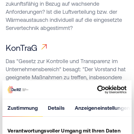
zukunftsfähig in Bezug auf wachsende
Anforderungen? Ist die Luftverteilung bzw. der
Wärmeaustausch individuell auf die eingesetzte
Servertechnik abgestimmt?
KonTraG
Das "Gesetz zur Kontrolle und Transparenz im
Unternehmensbereich" besagt: "Der Vorstand hat
geeignete Maßnahmen zu treffen, insbesondere
ein Überwachungssystem einzurichten, damit den
Fortbestand der Gesellschaft gefährdende
Entwicklungen früh erkannt werden." (§ 91 Abs. 2
Zustimmung
Details
Anzeigeneinstellungen
AktG). Dies bedeutet, dass Geschäftsführer bei
mangelhafter physikalischer IT-Sicherheit im
Allgemeinen und IT-Sicherheit im Speziellen grob
Verantwortungsvoller Umgang mit Ihren Daten
fahrlässig handeln und persönlich haften, wenn