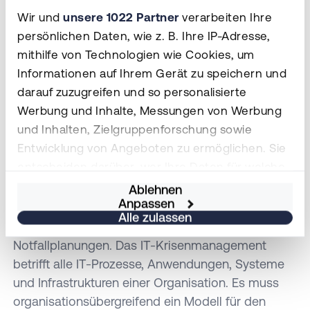
Wir und
unsere 1022 Partner
verarbeiten Ihre
dem Unternehmen dadurch Schaden zugeführt
persönlichen Daten, wie z. B. Ihre IP-Adresse,
wird.
mithilfe von Technologien wie Cookies, um
Informationen auf Ihrem Gerät zu speichern und
Krisenmanagement
darauf zuzugreifen und so personalisierte
Werbung und Inhalte, Messungen von Werbung
Zum IT-Krisenmanagement gehören alle
und Inhalten, Zielgruppenforschung sowie
Aktivitäten, die im Notfall eine effektive Reaktion
Entwicklung von Angeboten zu ermöglichen. Sie
zur Erhaltung und zum Wiederanlauf der IT-
entscheiden darüber, wer Ihre Daten für welche
Prozesse ermöglichen. Konkret sind das die
Zwecke nutzt. Sie können Ihre Einwilligung
Erkennung und Einordnung des Notfalls, die
Ablehnen
Anpassen
jederzeit über die Cookie-Erklärung oder durch
Reaktion auf Notfälle, die Vorbereitung auf
Alle zulassen
Klicken auf das Privacy Trigger Symbol ändern
Notfälle und die regelmäßige Aktualisierung der
oder widerrufen
Notfallplanungen. Das IT-Krisenmanagement
betrifft alle IT-Prozesse, Anwendungen, Systeme
Wenn Sie es erlauben, würden wir auch gerne:
und Infrastrukturen einer Organisation. Es muss
Informationen über Ihre geografische Lage
organisationsübergreifend ein Modell für den