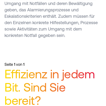
erfassen, welche bis auf einige Meter genau
Umgang mit Notfällen und deren Bewältigung
sein können
geben, das Alarmierungsprozesse und
Ihr Gerät durch aktives Scannen nach
Eskalationskriterien enthält. Zudem müssen für
bestimmten Merkmalen (Fingerprinting)
den Einzelnen konkrete Hilfestellungen, Prozesse
identifizieren
sowie Aktivitäten zum Umgang mit dem
konkreten Notfall gegeben sein.
Erfahren Sie mehr darüber, wie Ihre persönlichen
Daten verarbeitet werden, und legen Sie Ihre
Präferenzen im
Abschnitt Einzelheiten
fest.
Wir verwenden Cookies auf unserer Website.
Seite
1
von
1
Einige von ihnen sind essenziell, andere helfen
Effizienz in jedem
uns dabei, die Website und Ihre Erfahrung zu
verbessern. Sie können Ihre Zustimmung
Bit. Sind Sie
jederzeit widerrufen.
bereit?