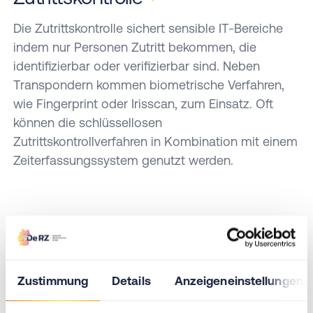
Betreiber
unterstützen
von
bei der
Die Zutrittskontrolle sichert sensible IT-Bereiche
Rechenzentren
Planung
indem nur Personen Zutritt bekommen, die
von der
von
identifizierbar oder verifizierbar sind. Neben
Vorbereitung
Rechenzentren.
Transpondern kommen biometrische Verfahren,
bis zum
wie Fingerprint oder Irisscan, zum Einsatz. Oft
Audit.
können die schlüssellosen
Zutrittskontrollverfahren in Kombination mit einem
Zeiterfassungssystem genutzt werden.
Seite
1
von
1
Effizienz in jedem
Zustimmung
Details
Anzeigeneinstellungen