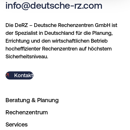
info@deutsche-rz.com
Informationen über Ihre geografische Lage
erfassen, welche bis auf einige Meter genau
sein können
Die DeRZ – Deutsche Rechenzentren GmbH ist
Ihr Gerät durch aktives Scannen nach
der Spezialist in Deutschland für die Planung,
bestimmten Merkmalen (Fingerprinting)
Errichtung und den wirtschaftlichen Betrieb
identifizieren
hocheffizienter Rechenzentren auf höchstem
Erfahren Sie mehr darüber, wie Ihre persönlichen
Sicherheitsniveau.
Daten verarbeitet werden, und legen Sie Ihre
Präferenzen im
Abschnitt Einzelheiten
fest.
Kontakt
Wir verwenden Cookies auf unserer Website.
Einige von ihnen sind essenziell, andere helfen
Beratung & Planung
uns dabei, die Website und Ihre Erfahrung zu
verbessern. Sie können Ihre Zustimmung
Rechenzentrum
jederzeit widerrufen.
Services