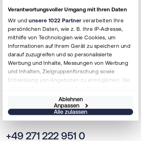
Bit. Sind Sie
Verantwortungsvoller Umgang mit Ihren Daten
bereit?
Wir und
unsere 1022 Partner
verarbeiten Ihre
persönlichen Daten, wie z. B. Ihre IP-Adresse,
Experten kontaktieren
mithilfe von Technologien wie Cookies, um
Informationen auf Ihrem Gerät zu speichern und
darauf zuzugreifen und so personalisierte
Werbung und Inhalte, Messungen von Werbung
und Inhalten, Zielgruppenforschung sowie
Entwicklung von Angeboten zu ermöglichen. Sie
entscheiden darüber, wer Ihre Daten für welche
Zwecke nutzt. Sie können Ihre Einwilligung
Ablehnen
Anpassen
jederzeit über die Cookie-Erklärung oder durch
Alle zulassen
Klicken auf das Privacy Trigger Symbol ändern
oder widerrufen
+49 271 222 951 0
Wenn Sie es erlauben, würden wir auch gerne: